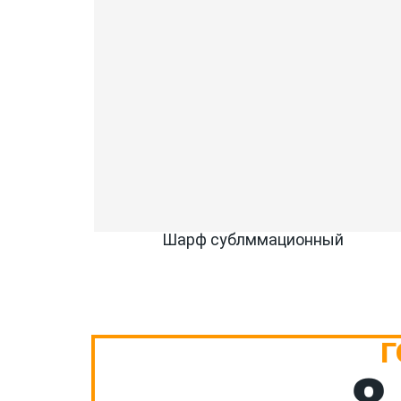
Шарф сублммационный
Г