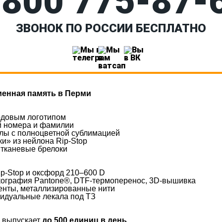
 800 775‑87-
ЗВОНОК ПО РОССИИ БЕСПЛАТНО
менная память в Перми
ардовым логотипом
й номера и фамилии
хлы с полноцветной сублимацией
и» из нейлона Rip-Stop
 тканевые брелоки
ip-Stop и оксфорд 210–600 D
кография Pantone®, DTF-термоперенос, 3D-вышивка
нты, металлизированные нити
видуальные лекала под ТЗ
 выпускает
до 500 единиц в день