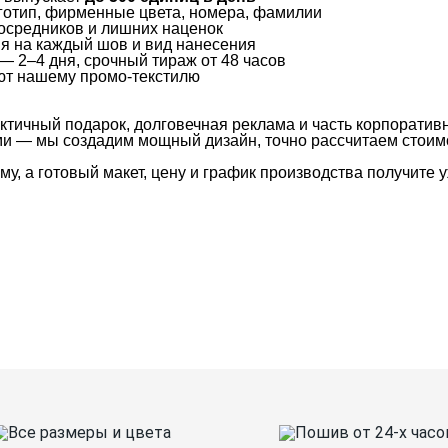
логотип, фирменные цвета, номера, фамилии
посредников и лишних наценок
ия на каждый шов и вид нанесения
— 2–4 дня, срочный тираж от 48 часов
яют нашему промо-текстилю
ктичный подарок, долговечная реклама и часть корпоратив
и — мы создадим мощный дизайн, точно рассчитаем стоимос
у, а готовый макет, цену и график производства получите у
Таблица размеров
Ко