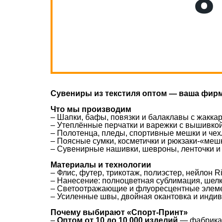
8
Сувениры из текстиля оптом — ваша фир
Что мы производим
– Шапки, бафы, повязки и балаклавы с жакк
– Утеплённые перчатки и варежки с вышивко
– Полотенца, пледы, спортивные мешки и че
– Поясные сумки, косметички и рюкзаки-«мешк
– Сувенирные нашивки, шевроны, ленточки и
Материалы и технологии
– Флис, футер, трикотаж, полиэстер, нейлон R
– Нанесение: полноцветная сублимация, шел
– Светоотражающие и флуоресцентные элеме
– Усиленные швы, двойная окантовка и инди
Почему выбирают «Спорт-Принт»
–
Оптом от 10 до 10 000 изделий
— фабрика