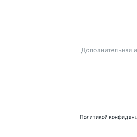
ДАЙТЕ ВАШ ВОПР
шите ситуацию. Мы очень быстро свя
Заг
ьных данных в соответствии с
Политикой конфиден
.
, информации об акциях и специальных предложения