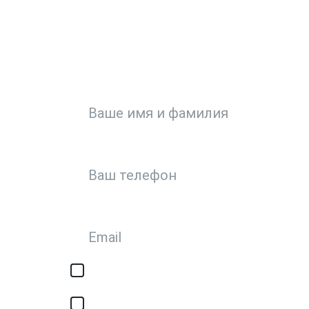
ЗА
Или кратко опи
Я соглашаюсь с обработкой персонал
авторизации/сервисных уведомлений
Я соглашаюсь на получение рассылки