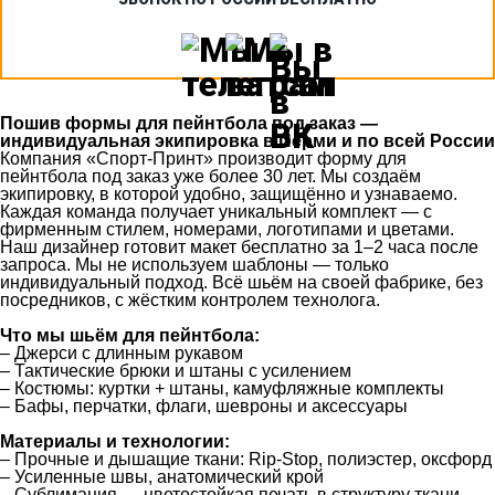
Пошив формы для пейнтбола под заказ —
индивидуальная экипировка в Перми и по всей России
Компания «Спорт‑Принт» производит форму для
пейнтбола под заказ уже более 30 лет. Мы создаём
экипировку, в которой удобно, защищённо и узнаваемо.
Каждая команда получает уникальный комплект — с
фирменным стилем, номерами, логотипами и цветами.
Наш дизайнер готовит макет бесплатно за 1–2 часа после
запроса. Мы не используем шаблоны — только
индивидуальный подход. Всё шьём на своей фабрике, без
посредников, с жёстким контролем технолога.
Что мы шьём для пейнтбола:
– Джерси с длинным рукавом
– Тактические брюки и штаны с усилением
– Костюмы: куртки + штаны, камуфляжные комплекты
– Бафы, перчатки, флаги, шевроны и аксессуары
Материалы и технологии:
– Прочные и дышащие ткани: Rip-Stop, полиэстер, оксфорд
– Усиленные швы, анатомический крой
– Сублимация — цветостойкая печать в структуру ткани