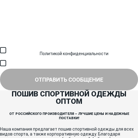
Загрузить файл (до 6 МБ)
Я соглашаюсь с обработкой персональных данных в
соответствии с
Политикой конфиденциальности
и получением
SMS для авторизации/сервисных уведомлений.
Я соглашаюсь на получение рассылки, информации об акциях и
специальных предложениях.
ОТПРАВИТЬ СООБЩЕНИЕ
ПОШИВ СПОРТИВНОЙ ОДЕЖДЫ
ОПТОМ
ОТ РОССИЙСКОГО ПРОИЗВОДИТЕЛЯ – ЛУЧШИЕ ЦЕНЫ И НАДЕЖНЫЕ
ПОСТАВКИ!
Наша компания предлагает пошив спортивной одежды для всех
видов спорта, а также корпоративную одежду. Благодаря