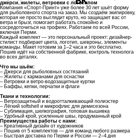
джерси, жилеты, ветровки с логотипом
Компания «Спорт‑Принт» уже более 30 лет шьёт форму
для рыболовного спорта на заказ. Мы создаём экипировку,
которая не просто выглядит круто, но защищает вас от
ветра и брызг, помогает работать спокойно и
сосредоточиться на трофеях. Работаем по всей России,
включая Перми.
Каждый комплект — это персональный проект: дизайнер-
стилист подбирает цвета, логотип, шевроны, элементы
команды. Макет готовим за 1–2 часа и это бесплатно.
Пошив идёт на собственной фабрике, контроль технолога
во всех деталях.
Что мы шьём:
– Джерси для рыболовных состязаний
– Жилеты с карманами для оснастки
– Ветровки и ветро-водозащитные куртки
– Баффы, кепки, перчатки и флаги
Ткани и технологии:
– Ветрозащитный и водоотталкивающий полиэстер
– Лёгкий softshell и микрофлис для демисезона
– Сублимация, шелкография, топовая вышивка
– Удобный крой, усиленные швы, продуманный крой
Преимущества работы с нами:
– Креативный дизайн от художников
– Пошив от 5 комплектов — для команд любого размера
– Быстрая доставка по Перми и России — 2–4 дня