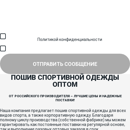
Загрузить файл (до 6 МБ)
Я соглашаюсь с обработкой персональных данных в
соответствии с
Политикой конфиденциальности
и получением
SMS для авторизации/сервисных уведомлений.
Я соглашаюсь на получение рассылки, информации об акциях и
специальных предложениях.
ОТПРАВИТЬ СООБЩЕНИЕ
ПОШИВ СПОРТИВНОЙ ОДЕЖДЫ
ОПТОМ
ОТ РОССИЙСКОГО ПРОИЗВОДИТЕЛЯ – ЛУЧШИЕ ЦЕНЫ И НАДЕЖНЫЕ
ПОСТАВКИ!
Наша компания предлагает пошив спортивной одежды для всех
видов спорта, а также корпоративную одежду. Благодаря
полному циклу производства (собственной фабрике) мы можем
гарантировать как постоянные поставки на регулярной основе,
так и выполнение разовых оптовых заказов в срок.