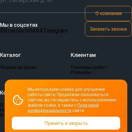
ул. Сибирская д. 47
О компании
Мы в соцсетях
Заказать звонок
ВКонтакте
MAX
Telegram
Каталог
Клиентам
Форма на заказ
Примеры работ
Размеры
Мы используем cookies для улучшения
Компания
Документы
работы сайта. Продолжая пользоваться
сайтом, вы соглашаетесь с использованием
О компании
Пользовательское
файлов cookie, а также с
Политикой
Новости
соглашение
конфиденциальности
сайта.
Контакты
Политика
конфиденциальности
Принять и закрыть