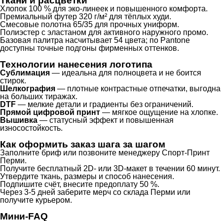
Ткани и расцветки
Хлопок 100 % для эко-линеек и повышенного комфорта.
Премиальный футер 320 г/м² для тёплых худи.
Смесовые полотна 65/35 для прочных униформ.
Полиэстер с эластаном для активного наружного промо.
Базовая палитра насчитывает 54 цвета; по Pantone
доступны точные подгоны фирменных оттенков.
Технологии нанесения логотипа
Сублимация
— идеальна для полноцвета и не боится
стирок.
Шелкография
— плотные контрастные отпечатки, выгодна
на больших тиражах.
DTF
— мелкие детали и градиенты без ограничений.
Прямой цифровой принт
— мягкое ощущение на хлопке.
Вышивка
— статусный эффект и повышенная
износостойкость.
Как оформить заказ шага за шагом
Заполните бриф или позвоните менеджеру Спорт-Принт
Перми.
Получите бесплатный 2D- или 3D-макет в течении 60 минут.
Утвердите ткань, размеры и способ нанесения.
Подпишите счёт, внесите предоплату 50 %.
Через 3-5 дней заберите мерч со склада Перми или
получите курьером.
Мини-FAQ