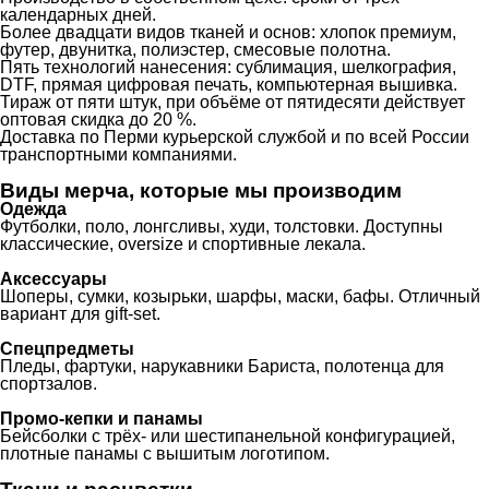
календарных дней.
Более двадцати видов тканей и основ: хлопок премиум,
футер, двунитка, полиэстер, смесовые полотна.
Пять технологий нанесения: сублимация, шелкография,
DTF, прямая цифровая печать, компьютерная вышивка.
Тираж от пяти штук, при объёме от пятидесяти действует
оптовая скидка до 20 %.
Доставка по Перми курьерской службой и по всей России
транспортными компаниями.
Виды мерча, которые мы производим
Одежда
Футболки, поло, лонгсливы, худи, толстовки. Доступны
классические, oversize и спортивные лекала.
Аксессуары
Шоперы, сумки, козырьки, шарфы, маски, бафы. Отличный
вариант для gift-set.
Спецпредметы
Пледы, фартуки, нарукавники Бариста, полотенца для
спортзалов.
Промо-кепки и панамы
Бейсболки с трёх- или шестипанельной конфигурацией,
плотные панамы с вышитым логотипом.