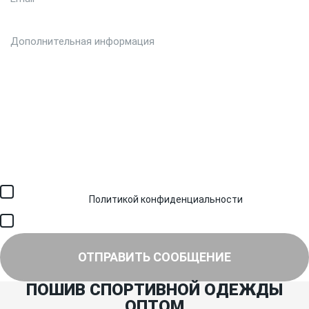
Загрузить файл (до 6 МБ)
Я соглашаюсь с обработкой персональных данных в
соответствии с
Политикой конфиденциальности
и получением
SMS для авторизации/сервисных уведомлений.
Я соглашаюсь на получение рассылки, информации об акциях и
специальных предложениях.
ОТПРАВИТЬ СООБЩЕНИЕ
ПОШИВ СПОРТИВНОЙ ОДЕЖДЫ
ОПТОМ