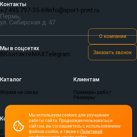
Контакты
+7 495 797‑35-69
info@sport-print.ru
Пермь,
ул. Сибирская д. 47
О компании
Мы в соцсетях
Заказать звонок
ВКонтакте
MAX
Telegram
Каталог
Клиентам
Форма на заказ
Примеры работ
Размеры
Мы используем cookies для улучшения
Компания
Документы
работы сайта. Продолжая пользоваться
сайтом, вы соглашаетесь с использованием
О компании
Пользовательское
файлов cookie, а также с
Политикой
Новости
соглашение