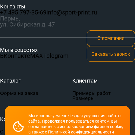
Контакты
+7 495 797‑35-69
info@sport-print.ru
Пермь,
ул. Сибирская д. 47
О компании
Мы в соцсетях
Заказать звонок
ВКонтакте
MAX
Telegram
Каталог
Клиентам
Форма на заказ
Примеры работ
Размеры
Мы используем cookies для улучшения работы
Компания
Документы
сайта. Продолжая пользоваться сайтом, вы
соглашаетесь с использованием файлов cookie,
О компании
Пользовательское
а также с
Политикой конфиденциальности