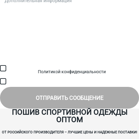
Загрузить файл (до 6 МБ)
Я соглашаюсь с обработкой персональных данных в
соответствии с
Политикой конфиденциальности
и получением
SMS для авторизации/сервисных уведомлений.
Я соглашаюсь на получение рассылки, информации об акциях и
специальных предложениях.
ОТПРАВИТЬ СООБЩЕНИЕ
ПОШИВ СПОРТИВНОЙ ОДЕЖДЫ
ОПТОМ
ОТ РОССИЙСКОГО ПРОИЗВОДИТЕЛЯ – ЛУЧШИЕ ЦЕНЫ И НАДЕЖНЫЕ ПОСТАВКИ!